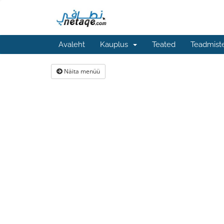
Avaleht
Kauplus
Teated
Teadmist
Näita menüü