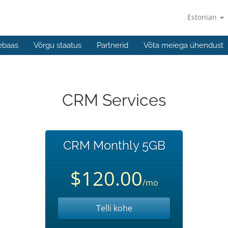
Estonian
ebaas
Võrgu staatus
Partnerid
Võta meiega ühendust
CRM Services
CRM Monthly 5GB
$120.00
/mo
Telli kohe